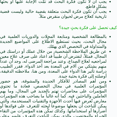
يجب أن لا تكون فكرة البحث قد تمَّت الإجابة عليها أو بحثها
بشكلٍ قاطع.
يجب أن تكون فكرة البحث متعلقة بقضية حالية وليست قضية
تاريخية كعلاج مرض لحيوان منقرض مثلاً.
كيف تحصل على فكرة بحثٍ جيدة؟
بالمطالعة الشخصية ومتابعة المجلات والدوريات العلمية في
مجال البحث، بحيث تستطيع الاطّلاع على المواضيع الجديدة
والمتداولة في التخصص الذي يهمّك.
عن طريق الملاحظة الشخصية، من خلال عملك أو دراستك في
المجال. فمثلاً، لنفترض أن طبيباً قد اعتاد على صرف علاج معين
لمراجعيه لعلاج الصداع، وعند مراجعة المرضى له، وجد أن عدداً
منهم يشتكي من آلام في المعدة بعد أخذ الدواء. فقرر الطبيب
دراسة تأثير هذا الدواء على المعدة، ومن هنا، ملاحظته الدقيقة،
أوصلته إلى فكرة بحثية جيدة.
ومن أهم المصادر للأفكار الجديدة والمشوقة، هو حضور
المؤتمرات العلمية في مجال التخصص، فعادة ما تحتوي
المؤتمرات على محاضرات تهتم بالجديد في المجال، وما يهم
العاملين والباحثين فيه. كما أنه غالباً ما يصاحب هذه المؤتمرات
معارض تُعرض فيها أحدث الأجهزة والتقنيات المستخدمة، والتي
يمكن للباحث أن يجعلها موضوعا لبحثه للتعرف على فوائدها أو
أضرارها أو استخداماتها. وكذلك تمكّن هذه المؤتمرات من التقاء
الخبراء والمختصين، والذي يمكن للباحث التعرف عليهم وعلى