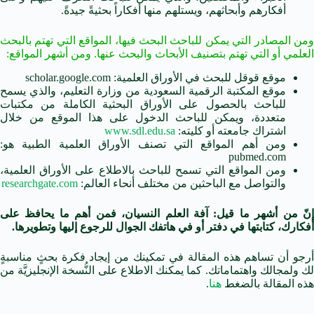
أفكارهم وأبحاثهم، ويستلهم منها أفكاراً بحثيةً جيدةً.
ومن المصادر التي يمكن للباحث البحث فيها، المواقع التي تهتم بالبحث
العلمي أو التي تهتم بتصنيف الأبحاث والبحث عنها. ومن أشهر المواقع:
موقع قوقل للبحث في الأوراق العلمية: scholar.google.com
موقع المكتبة الرقمية السعودية من وزارة التعليم، والذي يسمح
للباحث بالحصول على الأوراق البحثية الكاملة من مكتبات
متعددة، ويمكن للباحث الدخول على هذا الموقع من خلال
اشتراك جامعته أو كليته:
www.sdl.edu.sa
ومن أهم المواقع التي تصنف الأوراق العلمية الطبية هو:
pubmed.com
ومن المواقع التي تسمح للباحث بالاطلاع على الأوراق العلمية،
والتواصل مع الباحثين من مختلف أنحاء العالم:
researchgate.com
إنّ من أشهر ما قيل: آفة العلم النسيان، فمن أهم ما يحافظ على
أفكارك، كتابتها في دفتر أو في هاتفك الجوال للرجوع إليها وتطويرها.
أرجو أن تساهم هذه المقالة في تمكينك من إيجاد فكرة بحثٍ مناسبةٍ
لك ولمجالك واهتماماتك. كما يمكنك الاطلاع على النُّسخة الإنجليزيَّة من
هذه المقالة بالضغط
هنا
.