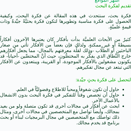
أشهر المواقع
تقديم لفكرة البحث
فكرة بحث، سنتحدث في هذه المقالة عن فكرة البحث، وكيفية
الحصول على فكرة مناسبة وتطويرها لتكون فكرة بحثيَّةً جيِّدةً وذات
قيمةٍ علميَّةٍ.
كثيرٌ من الأبحاث العلميَّة بدأت بأفكار كان يعتبرها الآخرون أفكاراً
بسيطةً أو غير ممكنةٍ. ولذلك فإن بعضاً من الأفكار تأتي من صغار
الباحثين أو الطلَّاب -وذلك لقلَّة معرفتهم بالمجال- مما يجعل أفكارهم
خارج النِّطاق الذي يفكِّر به المختصُّون، حيث أنَّ المختصِّين -أحياناً- قد
يكونون مشغولين بالأفكار الموجودة، أو القريبة، ويبتعدون عن الأفكار
التي تبتعد عن مجال تفكيرهم.
لتحصل على فكرة بحثٍ جيِّدة:
حاول أن تكون شغوفاً ومحباً للاطلاع وفضوليَّاً في العلم.
حاول أن تخصص وقتاً للتفكير في فكرة البحث بدون الانشغال
بالأعمال الأخر.
ابحث عن أفكار في مجالات أخرى قد تكون متصلة ولو من بعيد
بمجالك، وأيضاً تواصل مع المتخصصين في مجالات أخرى، ومثال
ذلك تواصلك مع المتخصصين في مجال البرمجيات لبناء أو بحث
برنامج قد يخدم مجالك.