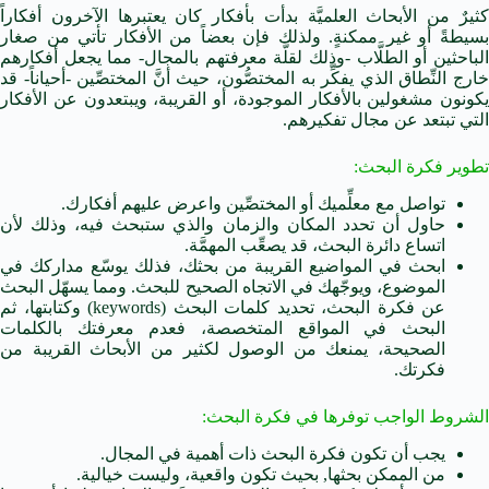
كثيرٌ من الأبحاث العلميَّة بدأت بأفكار كان يعتبرها الآخرون أفكاراً
بسيطةً أو غير ممكنةٍ. ولذلك فإن بعضاً من الأفكار تأتي من صغار
الباحثين أو الطلَّاب -وذلك لقلَّة معرفتهم بالمجال- مما يجعل أفكارهم
خارج النِّطاق الذي يفكِّر به المختصُّون، حيث أنَّ المختصِّين -أحياناً- قد
يكونون مشغولين بالأفكار الموجودة، أو القريبة، ويبتعدون عن الأفكار
التي تبتعد عن مجال تفكيرهم.
تطوير فكرة البحث:
تواصل مع معلِّميك أو المختصِّين واعرض عليهم أفكارك.
حاول أن تحدد المكان والزمان والذي ستبحث فيه، وذلك لأن
اتساع دائرة البحث، قد يصعِّب المهمَّة.
ابحث في المواضيع القريبة من بحثك، فذلك يوسّع مداركك في
الموضوع، ويوجّهك في الاتجاه الصحيح للبحث. ومما يسهّل البحث
عن فكرة البحث، تحديد كلمات البحث (keywords) وكتابتها، ثم
البحث في المواقع المتخصصة، فعدم معرفتك بالكلمات
الصحيحة، يمنعك من الوصول لكثير من الأبحاث القريبة من
فكرتك.
الشروط الواجب توفرها في فكرة البحث:
يجب أن تكون فكرة البحث ذات أهمية في المجال.
من الممكن بحثها, بحيث تكون واقعية، وليست خيالية.