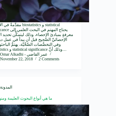
مقدِّمةٌ في الإحصاء iostatistics
significance يحتاج المه
معرفةٍ بمبادئ الإحصاء، وذلك ليتمكَّن تحديد ال
الإحصائيِّ الصَّحيح قبل أن يبدأ في عمل د
وفي التخصُّصات الصِّحِّيَّة، يهتمُّ الباح
biostatistics و statistical significance وذلك أنَّ…
Omar Alkadhi - عمر القاضي
November 22, 2018
2 Comments
المدونة
ما هي أنواع البحوث العليمة ومنه