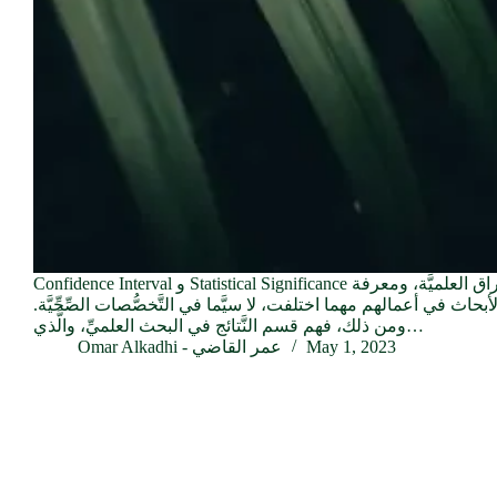
Confidence Interval و Statistical Significance دائماً ما يحاول القرَّاء والباحثون فهم الأوراق العلميَّة، ومعرفة
ث في أعمالهم مهما اختلفت، لا سيَّما في التَّخصُّصات الصِّحِّيَّة.
ومن ذلك، فهم قسم النَّتائج في البحث العلميِّ، والَّذي…
May 1, 2023
Omar Alkadhi - عمر القاضي