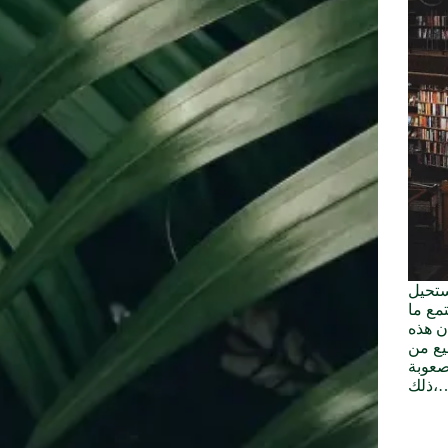
ستحيل
تمع ما
ن هذه
يع من
لصعوبة
ك،…