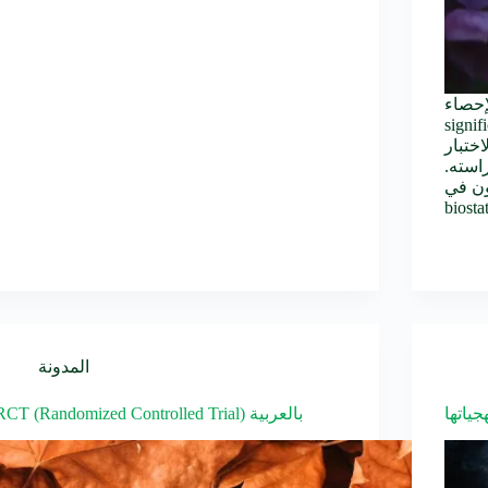
b و statistical
تم في البحث العلمي إلى
اختبار
راسته.
ثون في
المدونة
جياتها
RCT (Randomized Controlled Trial) بالعربية