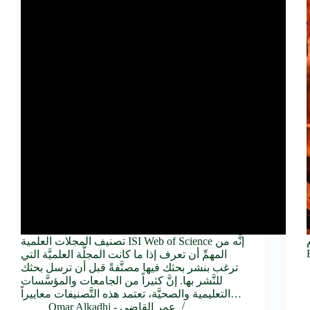
تصنيف المجلات العلمية ISI Web of Science إنَّه من
المهمِّ أن تعرف إذا ما كانت المجلَّة العلميَّة التي
ترغب بنشر بحثك فيها مصنَّفةً قبل أن ترسل بحثك
للنَّشر بها. إنَّ كثيراً من الجامعات والمؤسَّسات
التعليمية والصحيَّة، تعتمد هذه التَّصنيفات معاييراً…
Omar Alkadhi - عمر القاضي